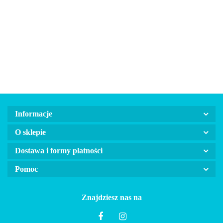
smycz taśma
smycz taśma
smycz taśma
smycz ta
dla psa FLEXI
dla psa FLEXI
FLEXI NEON
FLEXI NE
80.00
70.00
60.00
75.00
NEW CLASSIC
NEW CLASSIC
niebieska
żółta
czarna
czerwona
Informacje
O sklepie
Dostawa i formy płatności
Pomoc
Znajdziesz nas na