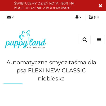
ŚWIĘTUJEMY DZIEŃ KOTA! -20% NA
KOCIE JEDZENIE Z KODEM: kot20
(
0
)
Zaloguj się
Zarejestruj się
Dodaj zgłoszenie
Zgody cookies
Automatyczna smycz taśma dla
psa FLEXI NEW CLASSIC
niebieska