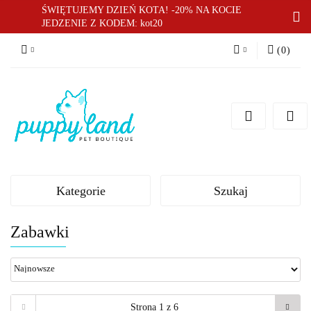
ŚWIĘTUJEMY DZIEŃ KOTA! -20% NA KOCIE
JEDZENIE Z KODEM: kot20
(
0
)
Zaloguj się
Zarejestruj się
Dodaj zgłoszenie
Zgody cookies
Kategorie
Szukaj
Zabawki