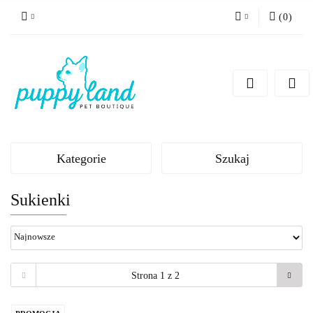
(
0
)
Zaloguj się
Zarejestruj się
Dodaj zgłoszenie
Zgody cookies
Kategorie
Szukaj
Sukienki