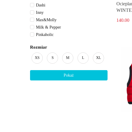
Ociepla
Dashi
WINTE
Inny
140.00
Max&Molly
Milk & Pepper
Pinkaholic
Puppia
Rozmiar
Puppia
XS
S
M
L
XL
Pokaż