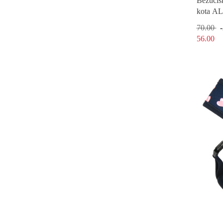
Bezucisk
kota A
70.00
56.00