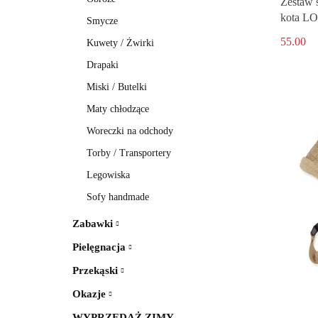
Zestaw s
kota L
Smycze
55.00
Kuwety / Żwirki
Drapaki
Miski / Butelki
Maty chłodzące
Woreczki na odchody
Torby / Transportery
Legowiska
Sofy handmade
Zabawki
Pielęgnacja
Przekąski
Okazje
WYPRZEDAŻ ZIMY