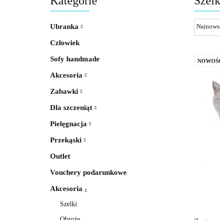
Kategorie
Szelk
Ubranka
Człowiek
Sofy handmade
NOWOŚ
Akcesoria
Zabawki
Dla szczeniąt
Pielęgnacja
Przekąski
Outlet
Vouchery podarunkowe
Akcesoria
Szelki
Obroże