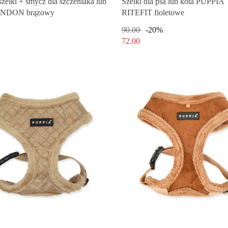
zelki + smycz dla szczeniaka lub
Szelki dla psa lub kota PUPPIA
ONDON brązowy
RITEFIT fioletowe
90.00
-20%
72.00