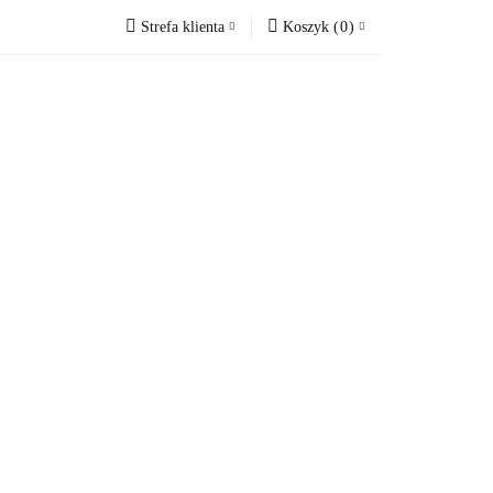
Strefa klienta
Koszyk
(
0
)
VOUCHERY
Zaloguj się
Koszyk jest pusty
Zarejestruj się
Dodaj zgłoszenie
x
Zgody cookies
Do bezpłatnej dostawy brakuje
-,--
Darmowa dostawa!
Suma
0,00 zł
Cena uwzględnia rabaty
RY
OKAZJE