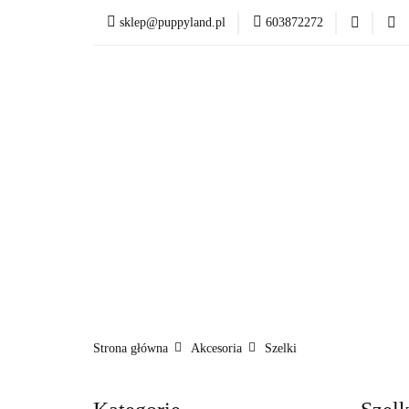
sklep@puppyland.pl
603872272
PROMOCJE/OUTLET
OKAZJE
PROMOCJE/OUTLET 🏷️
Strona główna
Akcesoria
Szelki