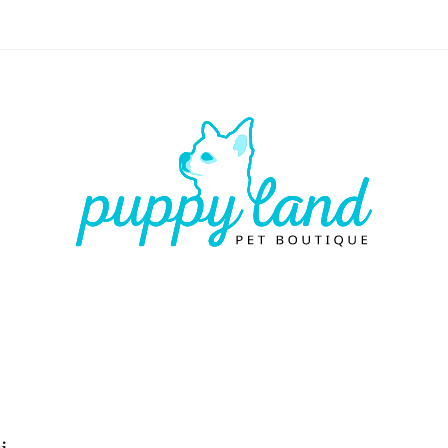
 🏷️
LATO ☀️🏖️
PIES
KOT
CZŁOWIEK
LATO ☀️🏖️
PIES
KOT
CZŁOWIEK
VOUCHE