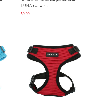
ta
Sztruksowe szelki dla psa lub kota
LUNA czerwone
50.00