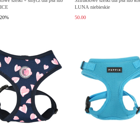
owe szelki + smycz dla psa lub
Sztruksowe szelki dla psa lub ko
LICE
LUNA niebieskie
-20%
50.00