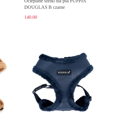
Ocieplane szelki dla psa PUPPIA
DOUGLAS B czarne
140.00