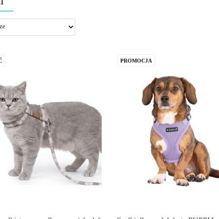
i
Ć
PROMOCJA