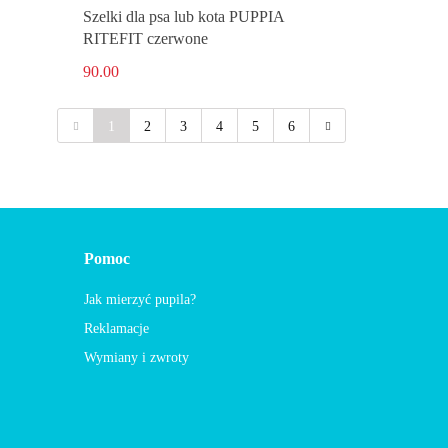
Szelki dla psa lub kota PUPPIA
RITEFIT czerwone
90.00
1
2
3
4
5
6
Pomoc
Jak mierzyć pupila?
Reklamacje
Wymiany i zwroty