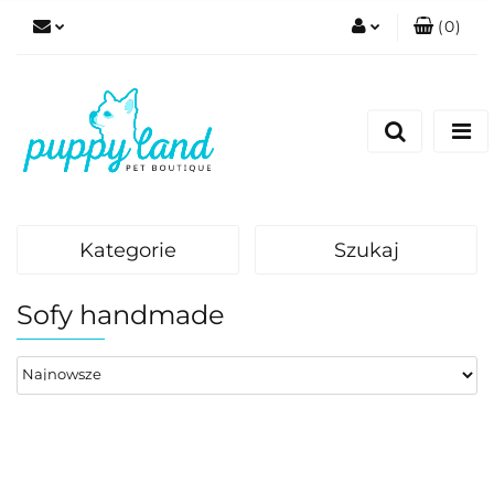
(
0
)
Zaloguj się
Zarejestruj się
Dodaj zgłoszenie
Zgody cookies
Kategorie
Szukaj
Sofy handmade