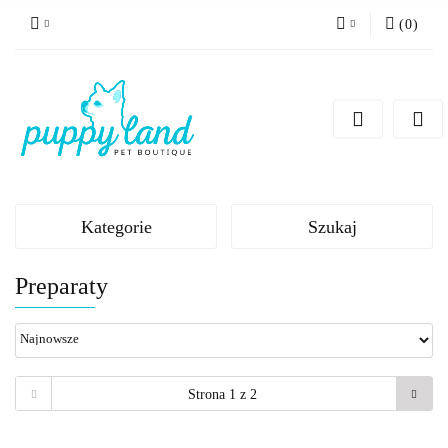
(
0
)
Zaloguj się
Zarejestruj się
Dodaj zgłoszenie
Zgody cookies
Kategorie
Szukaj
Preparaty