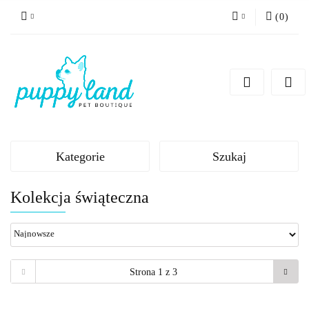
(
0
)
Zaloguj się
Zarejestruj się
Dodaj zgłoszenie
Zgody cookies
Kategorie
Szukaj
Kolekcja świąteczna