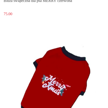
Bluza świąteczna dla psa MERRY czerwona
75.00