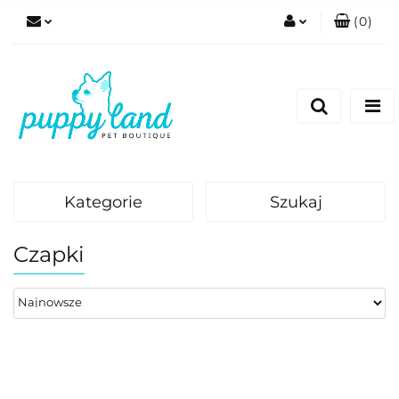
(
0
)
Zaloguj się
Zarejestruj się
Dodaj zgłoszenie
Zgody cookies
Kategorie
Szukaj
Czapki