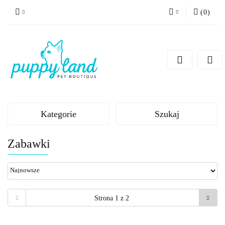
(
0
)
Zaloguj się
Zarejestruj się
Dodaj zgłoszenie
Zgody cookies
Kategorie
Szukaj
Zabawki