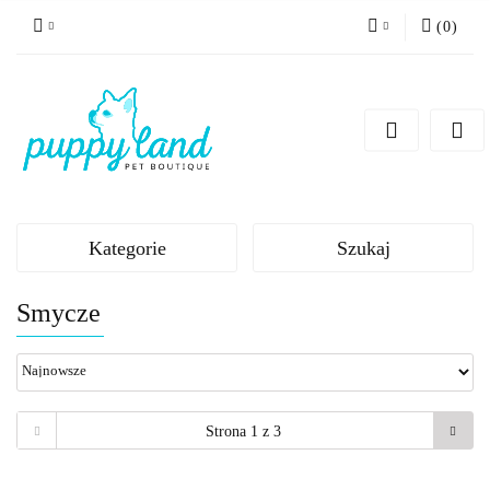
(
0
)
Zaloguj się
Zarejestruj się
Dodaj zgłoszenie
Zgody cookies
Kategorie
Szukaj
Smycze