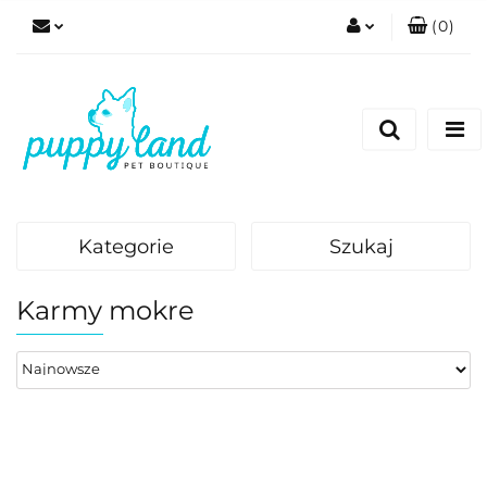
(
0
)
Zaloguj się
Zarejestruj się
Dodaj zgłoszenie
Zgody cookies
Kategorie
Szukaj
Karmy mokre