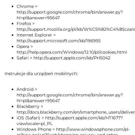
Chrome >
http://support.google.com/chrome/bin/answer.py?
hl=pl&answer=95647
Firefox >
http://support.mozilla.org/pl/kb/W%C5%82%C4%85c
Internet Explorer >
http://support.microsoft.com/kb/196955
Opera >
http://help.opera.com/Windows/12.10/pl/cookies.html
Safari > http://support.apple.com/kb/PH5042
Instrukcje dla urządzeń mobilnych:
Android >
http://support.google.com/chrome/bin/answer.py?
hl=pl&answer=95647
Blackberry >
http://docs.blackberry.com/en/smartphone_users/delive
iOS (Safari) > http://support.apple.com/kb/HT1677?
viewlocale=pl_PL
Windows Phone > http://www.windowsphone.com/pl-
pl/how-to/wp7/web/changing-privacy-and-other-