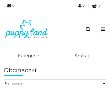
(
0
)
Zaloguj się
Zarejestruj się
Dodaj zgłoszenie
Zgody cookies
Kategorie
Szukaj
Obcinaczki