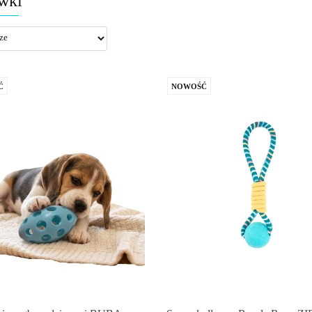
wki
Ć
NOWOŚĆ