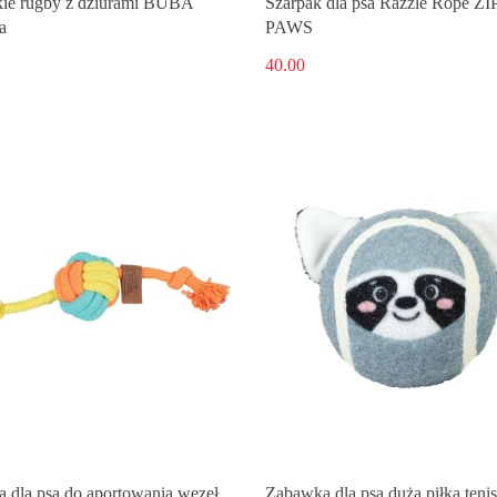
kie rugby z dziurami BUBA
Szarpak dla psa Razzle Rope Z
a
PAWS
40.00
 dla psa do aportowania węzeł
Zabawka dla psa duża piłka ten