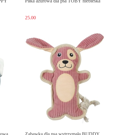
IPPY
Piłka ażurowa dla psa TOBY niebieska
25.00
isowa
Zabawka dla psa wytrzymała BUDDY