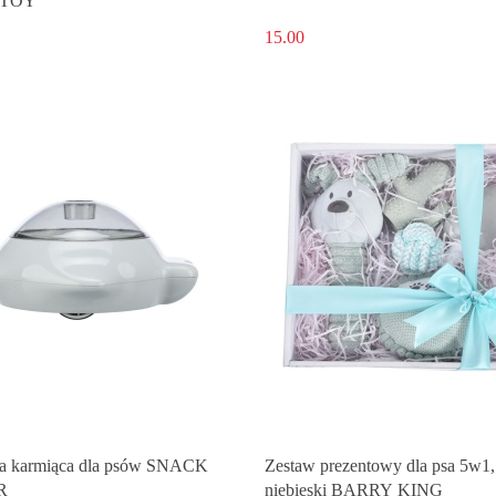
 TOY
15.00
a karmiąca dla psów SNACK
Zestaw prezentowy dla psa 5w1,
R
niebieski BARRY KING