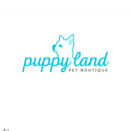
 🏷️
LATO ☀️🏖️
PIES
KOT
CZŁOWIEK
LATO ☀️🏖️
PIES
KOT
CZŁOWIEK
VOUCHE