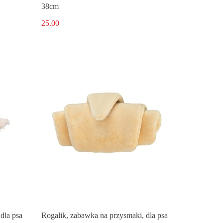
38cm
25.00
Produkt niedostępny
dla psa
Rogalik, zabawka na przysmaki, dla psa