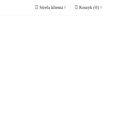
Strefa klienta
Koszyk
(
0
)
VOUCHERY
Zaloguj się
Koszyk jest pusty
Zarejestruj się
Dodaj zgłoszenie
x
Zgody cookies
Do bezpłatnej dostawy brakuje
-,--
Darmowa dostawa!
Suma
0,00 zł
Cena uwzględnia rabaty
RY
OKAZJE