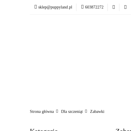
sklep@puppyland.pl
603872272
PROMOCJE/OUTLET
OKAZJE
PROMOCJE/OUTLET 🏷️
Strona główna
Dla szczeniąt
Zabawki