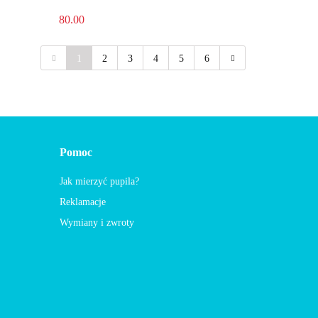
80.00
1
2
3
4
5
6
Pomoc
Jak mierzyć pupila?
Reklamacje
Wymiany i zwroty