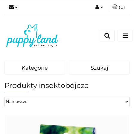
(
0
)
Zaloguj się
Zarejestruj się
Dodaj zgłoszenie
Zgody cookies
Kategorie
Szukaj
Produkty insektobójcze