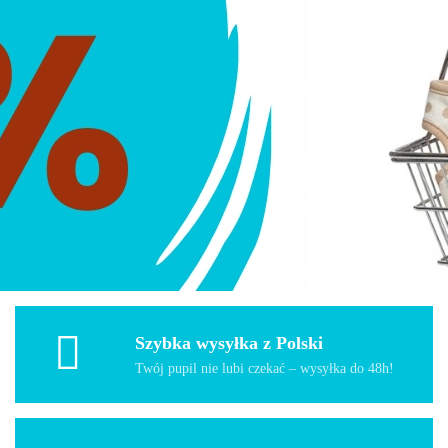
Szybka wysyłka z Polski
Twój pupil nie lubi czekać – wysyłka do 48h!