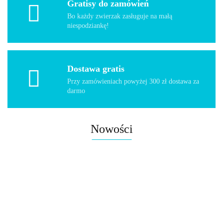
Gratisy do zamówień
Bo każdy zwierzak zasługuje na małą
niespodziankę!
Dostawa gratis
Przy zamówieniach powyżej 300 zł dostawa za
darmo
Nowości
Smycz
Kuweta
Duża
Nieb
taśma
dla kota
zamknięta
rugb