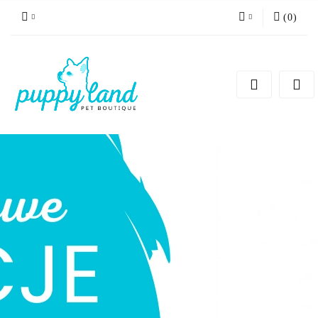
(
0
)
Zaloguj się
Zarejestruj się
Dodaj zgłoszenie
Zgody cookies