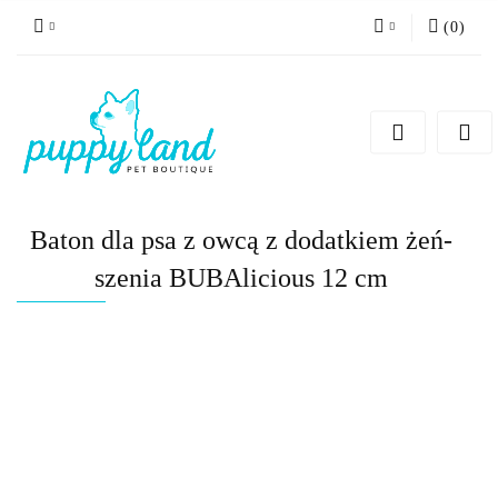
(
0
)
Zaloguj się
Zarejestruj się
Dodaj zgłoszenie
Zgody cookies
Baton dla psa z owcą z dodatkiem żeń-
szenia BUBAlicious 12 cm