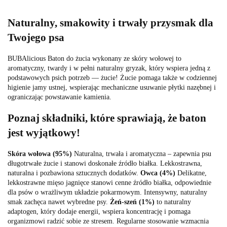
Naturalny, smakowity i trwały przysmak dla
Twojego psa
BUBAlicious Baton do żucia wykonany ze skóry wołowej to
aromatyczny, twardy i w pełni naturalny gryzak, który wspiera jedną z
podstawowych psich potrzeb — żucie! Żucie pomaga także w codziennej
higienie jamy ustnej, wspierając mechaniczne usuwanie płytki nazębnej i
ograniczając powstawanie kamienia.
Poznaj składniki, które sprawiają, że baton
jest wyjątkowy!
Skóra wołowa (95%)
Naturalna, trwała i aromatyczna – zapewnia psu
długotrwałe żucie i stanowi doskonałe źródło białka. Lekkostrawna,
naturalna i pozbawiona sztucznych dodatków.
Owca (4%)
Delikatne,
lekkostrawne mięso jagnięce stanowi cenne źródło białka, odpowiednie
dla psów o wrażliwym układzie pokarmowym. Intensywny, naturalny
smak zachęca nawet wybredne psy.
Żeń-szeń (1%)
to naturalny
adaptogen, który dodaje energii, wspiera koncentrację i pomaga
organizmowi radzić sobie ze stresem. Regularne stosowanie wzmacnia