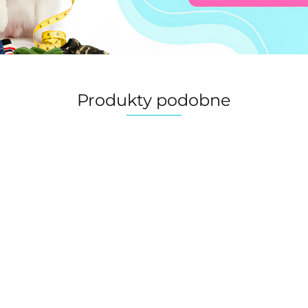
Produkty podobne
Churros
mini z
wołowiną
7.00
dla psa TUF
Karma mokra dla
Karma mokra dla psa
f
TUF 100g
psa Kawałki w sosie
K