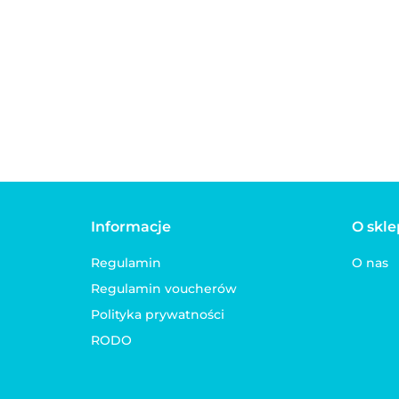
psa BULT
Duck Bar
Bar
Rabbit Bar
Informacje
O skle
Regulamin
O nas
Regulamin voucherów
Polityka prywatności
RODO