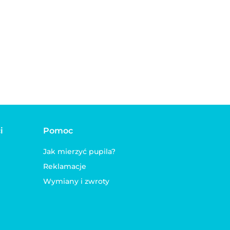
Karma mokra dla
awałki w sosie
szczeniaka Kawałki w
ieprzowina z
.00
sosie Cielęcina z
zikiem PAN MIĘSKO
6.00
przepiórką PAN
50g
MIĘSKO 150g
i
Pomoc
Jak mierzyć pupila?
Reklamacje
Wymiany i zwroty