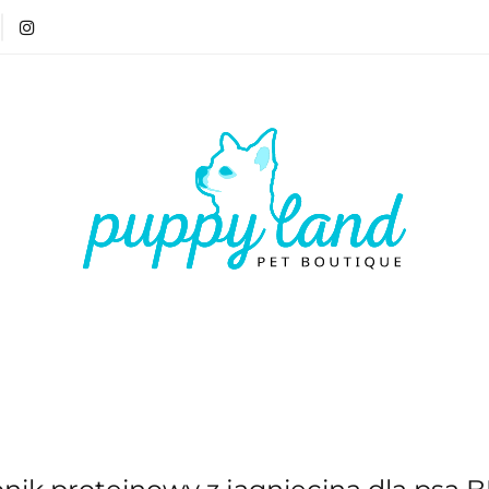
T 🏷️
LATO ☀️🏖️
PIES
KOT
CZŁOWIE
ATO ☀️🏖️
PIES
KOT
CZŁOWIEK
VOUCH