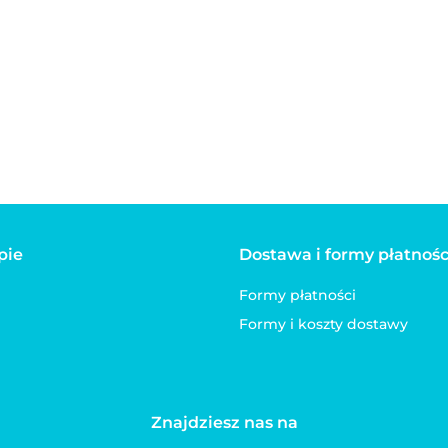
Kawałki w sosie
Indyk z kaczką PAN
K
6.00
Cielęcina z królikiem
MIĘSKO 150g
W
6.00
6
PAN MIĘSKO 150g
d
1
pie
Dostawa i formy płatnośc
Formy płatności
Formy i koszty dostawy
Znajdziesz nas na