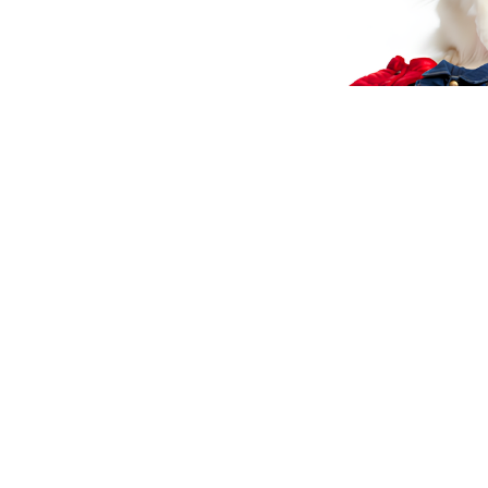
Batonik
Batonik
Batonik
proteinowy z
proteinowy z
proteinowy z
kaczką dla
wołowiną dla
królikiem dla
5.00
6.00
6.00
psa BULT
psa BULT Bee