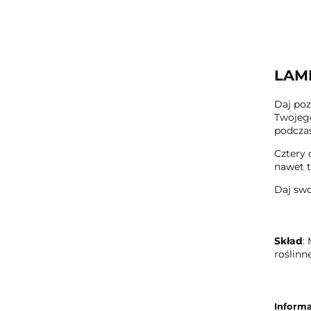
LAMB
Daj po
Twojego
podczas
Cztery 
nawet 
Daj swo
Skład
:
roślinn
Informa