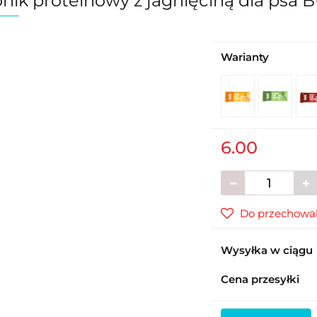
nik proteinowy z jagnięciną dla psa
Warianty
6.00
Do przechowal
Wysyłka w ciągu
Cena przesyłki