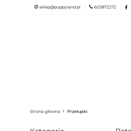
sklep@puppyland.pl
603872272
PROMOCJE/OUTLE
OKAZJE
PROMOCJE/OUTLET 🏷️
L
Strona główna
Przekąski