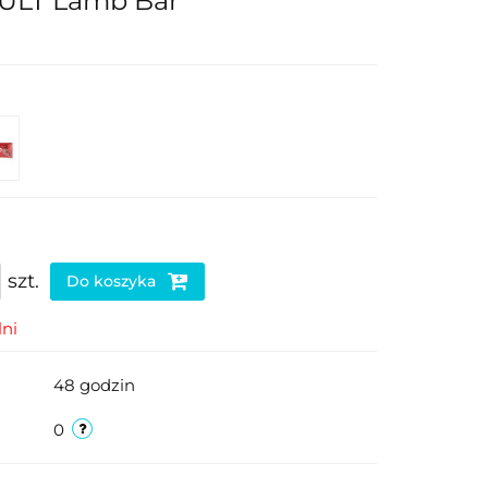
 BULT Lamb Bar
szt.
Do koszyka
ni
48 godzin
0