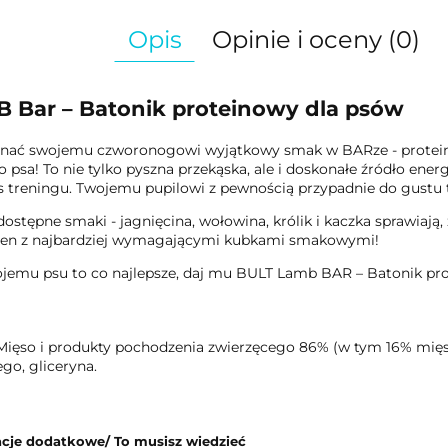
Opis
Opinie i oceny (0)
 Bar – Batonik proteinowy dla psów
znać swojemu czworonogowi wyjątkowy smak w BARze - protein
 psa! To nie tylko pyszna przekąska, ale i doskonałe źródło ene
 treningu. Twojemu pupilowi z pewnością przypadnie do gustu t
dostępne smaki - jagnięcina, wołowina, królik i kaczka sprawiają, 
ten z najbardziej wymagającymi kubkami smakowymi!
jemu psu to co najlepsze, daj mu BULT Lamb BAR – Batonik pro
Mięso i produkty pochodzenia zwierzęcego 86% (w tym 16% mięsa
ego, gliceryna.
cje dodatkowe/ To musisz wiedzieć