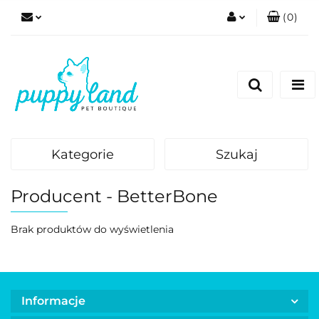
(
0
)
Zaloguj się
Zarejestruj się
Dodaj zgłoszenie
Zgody cookies
Kategorie
Szukaj
Producent - BetterBone
Brak produktów do wyświetlenia
Informacje