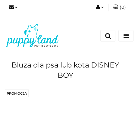
(
0
)
Zaloguj się
Zarejestruj się
Dodaj zgłoszenie
Zgody cookies
Bluza dla psa lub kota DISNEY
BOY
PROMOCJA