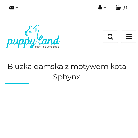
(
0
)
Zaloguj się
Zarejestruj się
Dodaj zgłoszenie
Zgody cookies
Bluzka damska z motywem kota
Sphynx