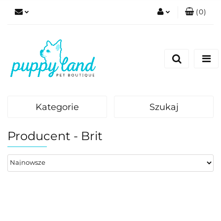
(
0
)
Zaloguj się
Zarejestruj się
Dodaj zgłoszenie
Zgody cookies
Kategorie
Szukaj
Producent - Brit