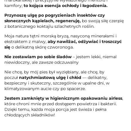
kamfory;
to kojąca esencja ochłody i łagodzenia
.
Przynoszę ulgę po pogryzieniach insektów czy
słonecznych kąpielach, regeneruję,
bo swoją siłę czerpię
z botanicznego koktajlu szlachetnych roślin.
Moja natura tętni morską bryzą, nasyconą minerałami i
ekstraktem z malwy,
aby nawilżać, odżywiać i troszczyć
się
o delikatną skórę czworonoga.
Nie zostawiam po sobie śladów
– jestem lekki, niemal
niewidoczny, ale zawsze odczuwalny
Nie chcę, by mój pies był wyziębiany, ale chcę, by
poczuł
natychmiastową ulgę i chłód
— delikatny,
bezpieczny i skuteczny, szczególnie w upalne dni, w
klimatyzowanym aucie czy po spacerze.
Jestem zamknięty w higienicznym opakowaniu airless
,
które chroni mnie przed dostępem powietrza i bakterii.
Dzięki temu, każda moja porcja jest świeża i pełna
chłodzących składników!