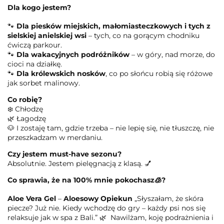
Dla kogo jestem?
🐾
Dla piesków miejskich, małomiasteczkowych i tych z
sielskiej anielskiej wsi
– tych, co na gorącym chodniku
ćwiczą parkour.
🐾
Dla wakacyjnych podróżników
– w góry, nad morze, do
cioci na działkę.
🐾
Dla królewskich nosków
, co po słońcu robią się różowe
jak sorbet malinowy.
Co robię?
❄️ Chłodzę
🌿 Łagodzę
🐶 I zostaję tam, gdzie trzeba – nie lepię się, nie tłuszczę, nie
przeszkadzam w merdaniu.
Czy jestem must-have sezonu?
Absolutnie. Jestem pielęgnacją z klasą. 💅
Co sprawia, że na 100% mnie pokochasz
🧊?
Aloe Vera Gel
–
Aloesowy Opiekun
„Słyszałam, że skóra
piecze? Już nie. Kiedy wchodzę do gry – każdy psi nos się
relaksuje jak w spa z Bali.” 🌿 Nawilżam, koję podrażnienia i