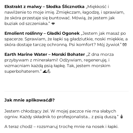
Ekstrakt z malwy – Słodka Ślicznotka
„Miękkość i
nawilżenie to moje imię. Zmiękczam, łagodzę, i sprawiam,
że skóra przestaje się buntować. Mówią, że jestem jak
buziak od szczeniaka.” 💋
Emolient roślinny – Gładki Ogonek
„Jestem jak masaż po
spacerze. Sprawiam, że łapki są gładziutkie, noski miękkie, a
skóra dostaje tarczę ochronną. Psi komfort? Mój żywioł.” 🧤
Earth Marine Water – Morski Bohater
„Z dna morza
przybywam z minerałami! Odżywiam, regeneruję, i
wzmacniam każdą psią łapkę. Tak, jestem morskim
superbohaterem.” 🌊💪
Jak mnie aplikować
🧊
?
Jestem chłodzący żel. W mojej paczce nie ma słabych
ogniw. Każdy składnik to profesjonalista… z psią duszą.” 🧴
A teraz chodź – rozsmaruj trochę mnie na nosek i łapki.