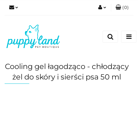
(
0
)
Zaloguj się
Zarejestruj się
Dodaj zgłoszenie
Zgody cookies
Cooling gel łagodząco - chłodzący
żel do skóry i sierści psa 50 ml