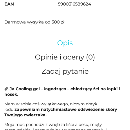
EAN
5900316589624
Darmowa wysyłka od 300 zł
Opis
Opinie i oceny (0)
Zadaj pytanie
🧊
Ja Cooling gel – łagodząco – chłodzący żel na łapki i
nosek.
Mam w sobie coś wyjątkowego, niczym dotyk
lodu
zapewniam natychmiastowe odświeżenie skóry
Twojego zwierzaka.
Moja moc pochodzi z wnętrza liści aloesu, mięty
marokańskiej i precyzyjnie wyważonego mentolu i