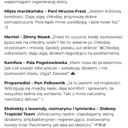
wspomagam regenerację skóry.
Mięta marokańska – Pani Mruczo-Fresz
„Jestem królową
świeżości. Daję ulgę, chłodzę, przynoszę dobre
samopoczucie. Psie łapki mnie uwielbiają. I psie noski też.”
💨
Mentol – Zimny Nosek
„Znasz to uczucie, kiedy wystawiasz
pyszczek na chłodny wiatr? No to właśnie ja. Chłodzę,
orzeźwiam i mówię:
Spokój, piesku, już dobrze.
” ❄️Chłodzę,
odświeżam, daję ulgę, działam łagodząco na podrażnienia.
Kamfora – Psia Pogotowiówka
„Mam nosa do problemów.
Jak coś swędzi albo piecze – wskakuję, działam, i nie
zostawiam śladu. Ulga? Zawsze!” 🚑
Propanediol – Pan Psikownik
„Ja tu jestem od miękkości.
Wślizguję się między łapki, daję komfort i sprawiam, że
wszystko ładnie się wchłania. Taki z mnie naturalny
nawilżacz deluxe.” ✨
Ekstrakty z lawendy, rozmarynu i tymianku – Ziołowy
Tropiciel Team
„Wkraczamy razem. Uspokajamy skórę,
działamy antybakteryjnie i regenerująco, zostawiamy
świeży trop. Pachniemy jak łąka po deszczu.” 🌱🌸🌿