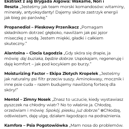
Ekstrakt z alg Brygada Algowa: Wakame, Nori i
Reszta
„Jesteśmy jak team morski komandosów: witaminy,
minerały, antyoksydanty! Dajemy skórze zastrzyk energii
jak bieg po parówkę.”
Propanediol – Pieskowy Przenikacz
„Pomagam
składnikom dotrzeć głęboko, nawilżam jak psi jęzor
miseczkę z wodą. Jestem miękki, gładki i całkiem
skuteczny.”
Alantoina – Ciocia Łagodzia
„Gdy skóra się drapie, ja
mówię:
daj buziaka, będzie dobrze
. Uspokajam, regeneruję i
daję komfort – jak pod kocykiem po burzy.”
Moisturizing Factor – Ekipa Złotych Kropelek
„Jesteśmy
jak naturalny psi filtr przeciw suszy. Aminokwasy, mocznik i
inne psie cuda – razem budujemy nawilżoną fortecę dla
skóry!”
Mentol – Zimny Nosek
„Znasz to uczucie, kiedy wystawiasz
pyszczek na chłodny wiatr? No to właśnie ja. Chłodzę,
orzeźwiam i mówię:
Spokój, piesku, już dobrze.
” ❄️Chłodzę,
odświeżam, daję ulgę, działam łagodząco na podrażnienia.
Kamfora – Psia Pogotowiówka
„Mam nosa do problemów.