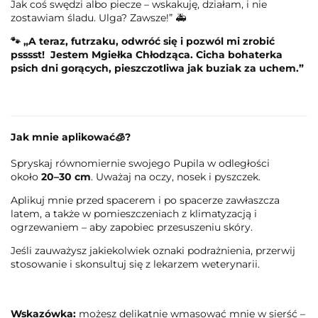
Jak coś swędzi albo piecze – wskakuję, działam, i nie
zostawiam śladu. Ulga? Zawsze!” 🚑
🐾 „A teraz, futrzaku, odwróć się i pozwól mi zrobić
psssst! Jestem Mgiełka Chłodząca. Cicha bohaterka
psich dni gorących, pieszczotliwa jak buziak za uchem.”
Jak mnie aplikować
🧊
?
Spryskaj równomiernie swojego Pupila w odległości
około
20–30 cm
. Uważaj na oczy, nosek i pyszczek.
Aplikuj mnie przed spacerem i po spacerze zawłaszcza
latem, a także w pomieszczeniach z klimatyzacją i
ogrzewaniem – aby zapobiec przesuszeniu skóry.
Jeśli zauważysz jakiekolwiek oznaki podrażnienia, przerwij
stosowanie i skonsultuj się z lekarzem weterynarii.
Wskazówka:
możesz delikatnie wmasować mnie w sierść –