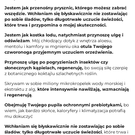
Jestem jak przenośny prysznic, którego możesz zabrać
wszędzie. Wchłaniam się błyskawicznie nie zostawiając
po sobie śladów, tylko długotrwałe uczucie świeżości,
które trwa i przypomina o mojej skuteczności.
Jestem jak kostka lodu, natychmiast przynoszę ulgę i
odświeżam
.
Mój chłodzący dotyk z wnętrza aloesu,
mentolu i kamfory w mgnieniu oka
otula Twojego
czworonoga przyjemnym uczuciem orzeźwienia.
Przynoszę ulgę po pogryzieniach insektów czy
słonecznych kąpielach, regeneruję,
bo swoją siłę czerpię
z botanicznego koktajlu szlachetnych roślin.
Skrywam w sobie miliony mikrokropelek wody morskiej i
ekstraktu z alg,
które intensywnie nawilżają, wzmacniają
i regenerują
.
Obejmuję Twojego pupila ochronnymi prebiotykami,
bo
wiem, jak bardzo słońce, kaloryfery i klimatyzacja potrafią
mu dokuczyć
Wchłaniam się błyskawicznie nie zostawiając po sobie
śladów
,
tylko długotrwałe uczucie świeżości
, które trwa i