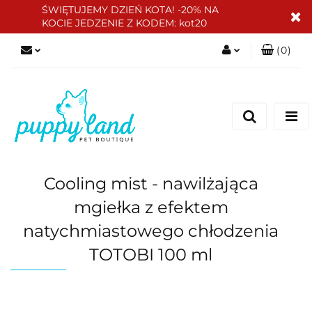
ŚWIĘTUJEMY DZIEŃ KOTA! -20% NA
KOCIE JEDZENIE Z KODEM: kot20
(
0
)
Zaloguj się
Zarejestruj się
Dodaj zgłoszenie
Zgody cookies
Cooling mist - nawilżająca
mgiełka z efektem
natychmiastowego chłodzenia
TOTOBI 100 ml