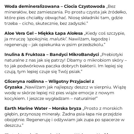
Woda demineralizowana – Ciocia Czystowoda
„Bez
minerałów, bez zamieszania. Po prostu czysta jak źródełko,
które pies chciałby obwąchać. Niosę składniki tam, gdzie
trzeba – cicho, skutecznie, bez zadyszki.”
Aloe Vera Gel
– Miękka Łapa Alołesa
„Kiedy coś szczypie,
ja mruczę
‘spokojnie, malutki’
. Nawilżam, łagodzę i
regeneruję – jak opiekunka w psim przedszkolu.”
Inulina & Fruktoza – Bandyci MikroBandyci
„Prebiotyki
naturalne z nas jak się patrzy! Dbamy o mikrobiom skóry –
to jak podwórkowa paczka dobrych bakterii. Im lepiej się
czują, tym lepiej czuje się Twój psiak.”
Gliceryna roślinna – Wilgotny Przyjaciel z
Gryzaka
„Nawilżam jak najlepszy deszcz w sierpniu. Wiążę
wodę w skórze lepiej niż pies wiąże emocje z nowym
kocykiem. I jeszcze wygładzam – naturalnie!”
Earth Marine Water – Morska bryza
„Prosto z morskich
głębin, przynoszę minerały. Żadna psia łapa nie przejdzie
obojętnie. Regeneruję i odżywiam jak zupa po spacerze w
deszczu.”