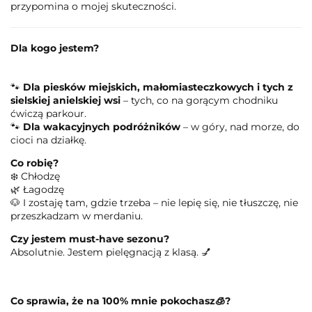
przypomina o mojej skuteczności.
Dla kogo jestem?
🐾
Dla piesków miejskich, małomiasteczkowych i tych z
sielskiej anielskiej wsi
– tych, co na gorącym chodniku
ćwiczą parkour.
🐾
Dla wakacyjnych podróżników
– w góry, nad morze, do
cioci na działkę.
Co robię?
❄️ Chłodzę
🌿 Łagodzę
🐶 I zostaję tam, gdzie trzeba – nie lepię się, nie tłuszczę, nie
przeszkadzam w merdaniu.
Czy jestem must-have sezonu?
Absolutnie. Jestem pielęgnacją z klasą. 💅
Co sprawia, że na 100% mnie pokochasz
🧊?