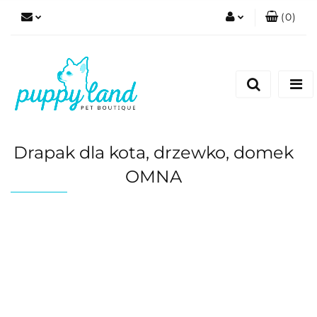
(
0
)
Zaloguj się
Zarejestruj się
Dodaj zgłoszenie
Zgody cookies
Drapak dla kota, drzewko, domek
OMNA