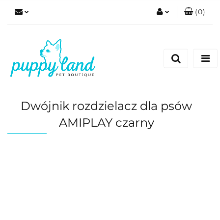
(
0
)
Zaloguj się
Zarejestruj się
Dodaj zgłoszenie
Zgody cookies
Dwójnik rozdzielacz dla psów
AMIPLAY czarny