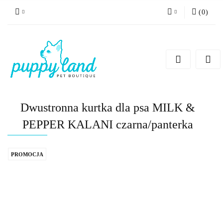
(
0
)
Zaloguj się
Zarejestruj się
Dodaj zgłoszenie
Zgody cookies
Dwustronna kurtka dla psa MILK &
PEPPER KALANI czarna/panterka
PROMOCJA