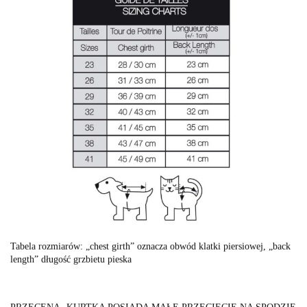
Tabela rozmiarów: „chest girth” oznacza obwód klatki piersiowej, „back
length” długość grzbietu pieska