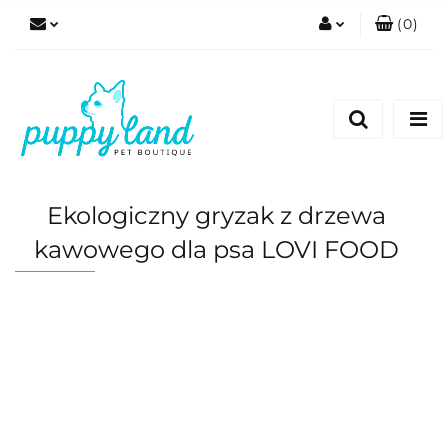
(
0
)
Zaloguj się
Zarejestruj się
Dodaj zgłoszenie
Zgody cookies
Ekologiczny gryzak z drzewa
kawowego dla psa LOVI FOOD