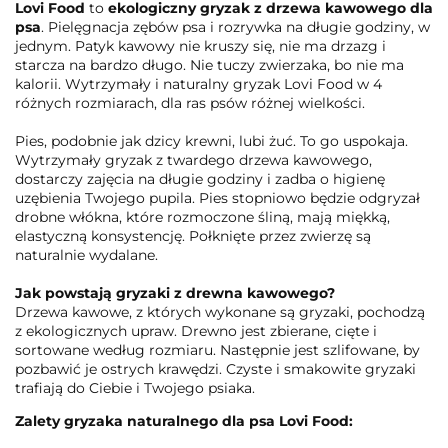
Lovi Food
to
ekologiczny gryzak z drzewa kawowego dla
psa
. Pielęgnacja zębów psa i rozrywka na długie godziny, w
jednym. Patyk kawowy nie kruszy się, nie ma drzazg i
starcza na bardzo długo. Nie tuczy zwierzaka, bo nie ma
kalorii. Wytrzymały i naturalny gryzak Lovi Food w 4
różnych rozmiarach, dla ras psów różnej wielkości.
Pies, podobnie jak dzicy krewni, lubi żuć. To go uspokaja.
Wytrzymały gryzak z twardego drzewa kawowego,
dostarczy zajęcia na długie godziny i zadba o higienę
uzębienia Twojego pupila. Pies stopniowo będzie odgryzał
drobne włókna, które rozmoczone śliną, mają miękką,
elastyczną konsystencję. Połknięte przez zwierzę są
naturalnie wydalane.
Jak powstają gryzaki z drewna kawowego?
Drzewa kawowe, z których wykonane są gryzaki, pochodzą
z ekologicznych upraw. Drewno jest zbierane, cięte i
sortowane według rozmiaru. Następnie jest szlifowane, by
pozbawić je ostrych krawędzi. Czyste i smakowite gryzaki
trafiają do Ciebie i Twojego psiaka.
Zalety gryzaka naturalnego dla psa Lovi Food: