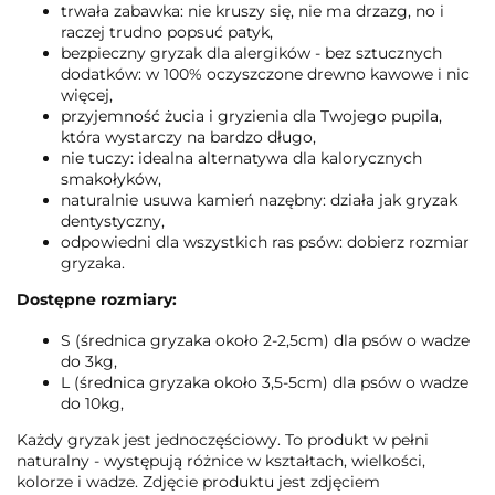
trwała zabawka: nie kruszy się, nie ma drzazg, no i
raczej trudno popsuć patyk,
bezpieczny gryzak dla alergików - bez sztucznych
dodatków: w 100% oczyszczone drewno kawowe i nic
więcej,
przyjemność żucia i gryzienia dla Twojego pupila,
która wystarczy na bardzo długo,
nie tuczy: idealna alternatywa dla kalorycznych
smakołyków,
naturalnie usuwa kamień nazębny: działa jak gryzak
dentystyczny,
odpowiedni dla wszystkich ras psów: dobierz rozmiar
gryzaka.
Dostępne rozmiary:
S (średnica gryzaka około 2-2,5cm) dla psów o wadze
do 3kg,
L (średnica gryzaka około 3,5-5cm) dla psów o wadze
do 10kg,
Każdy gryzak jest jednoczęściowy. To produkt w pełni
naturalny - występują różnice w kształtach, wielkości,
kolorze i wadze. Zdjęcie produktu jest zdjęciem