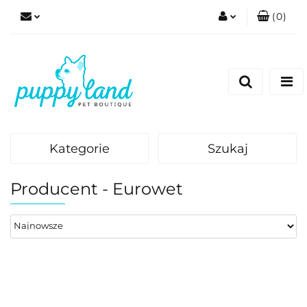
(
0
)
Zaloguj się
Zarejestruj się
Dodaj zgłoszenie
Zgody cookies
Kategorie
Szukaj
Producent - Eurowet