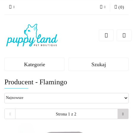
(
0
)
Zaloguj się
Zarejestruj się
Dodaj zgłoszenie
Zgody cookies
Kategorie
Szukaj
Producent - Flamingo