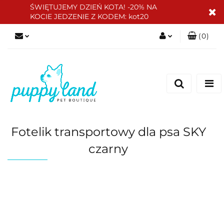
ŚWIĘTUJEMY DZIEŃ KOTA! -20% NA
KOCIE JEDZENIE Z KODEM: kot20
(
0
)
Zaloguj się
Zarejestruj się
Dodaj zgłoszenie
Zgody cookies
Fotelik transportowy dla psa SKY
czarny