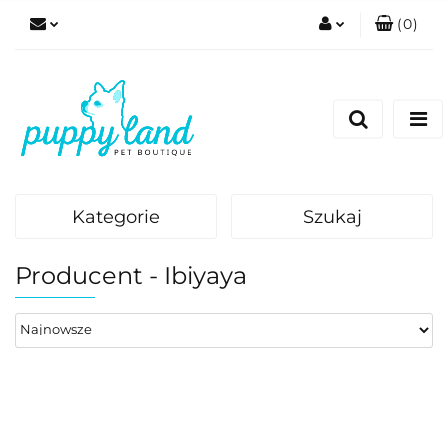
(
0
)
Zaloguj się
Zarejestruj się
Dodaj zgłoszenie
Zgody cookies
Kategorie
Szukaj
Producent - Ibiyaya