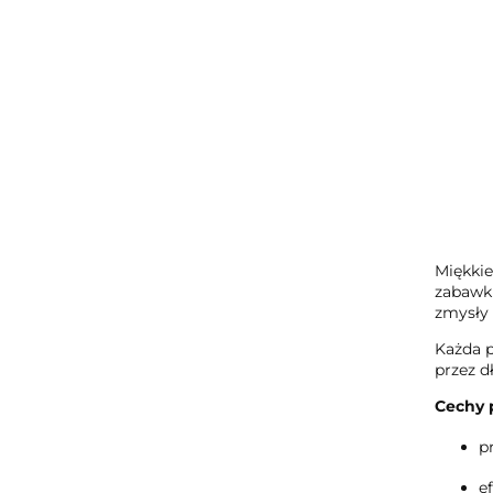
Miękkie
zabawki
zmysły 
Każda p
przez d
Cechy 
p
e