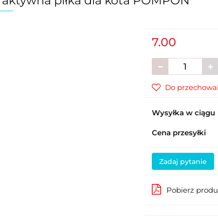
raktywna piłka dla kota POMPON
7.00
Do przechowal
Wysyłka w ciągu
Cena przesyłki
Zadaj pytanie
Pobierz prod