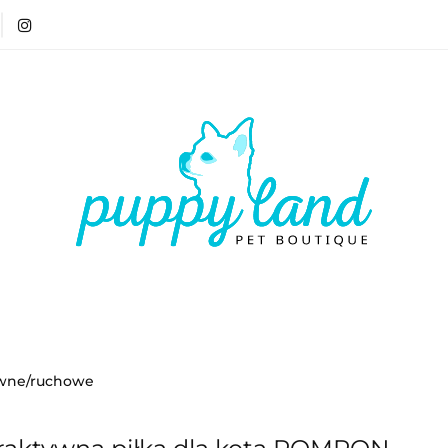
T 🏷️
LATO ☀️🏖️
PIES
KOT
CZŁOWIE
ATO ☀️🏖️
PIES
KOT
CZŁOWIEK
VOUCH
ywne/ruchowe