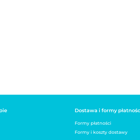
Automatyczna
zabawka laser
Interaktywn
dla kota
65.00
pluszowa pił
kota z dźwi
Cicha piłeczka dla kota,
 kota,
20.00
FLUFFY
mop z grzechotką i
 i
kocimiętką FLAMINGO
MINGO
8.00
zielona
pie
Dostawa i formy płatnośc
Formy płatności
Formy i koszty dostawy