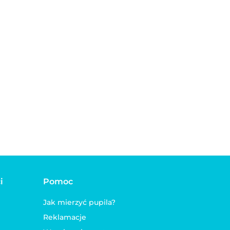
Interaktywna
a
wielofunkcyjna
Kopacz dla kota,
ka dla
zabawka dla kota
szeleszczący, z
ękiem
35.00
DREAM
ogonem i
20.00
kocimiętką
FLAMINGO
i
Pomoc
Jak mierzyć pupila?
Reklamacje