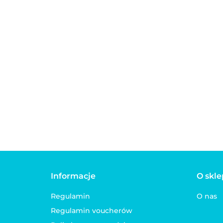
Cicha piłeczka dla
mop z grzechotką
Cicha piłeczka dla kota,
kocimiętką FLA
mop z grzechotką i
8.00
różowa
kocimiętką FLAMINGO
8.00
pomarańczowa
Informacje
O skle
Regulamin
O nas
Regulamin voucherów