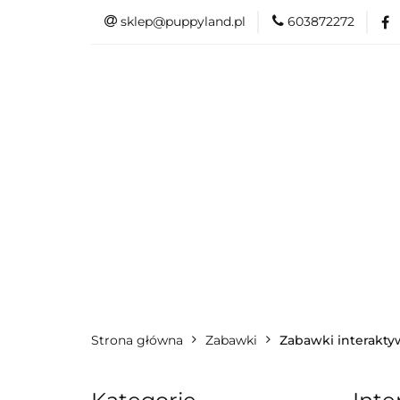
sklep@puppyland.pl
603872272
PROMOCJE/OUTLE
OKAZJE
PROMOCJE/OUTLET 🏷️
L
Strona główna
Zabawki
Zabawki interakt