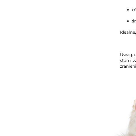
r
ś
Idealne
Uwaga: 
stan i 
zranien