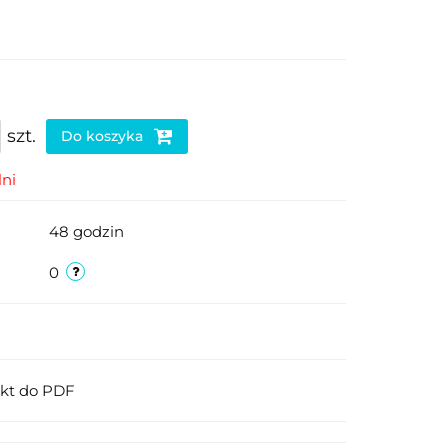
szt.
Do koszyka
ni
48 godzin
0
ukt do PDF