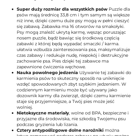
Super duży rozmiar dla wszystkich psów
Puzzle dla
psów mają średnicę 33,8 cm i tym samym są większe
niż inne, dzięki czemu duże psy mogą w pełni cieszyć
się zabawą. Zabawka ma 16 otworów na smakołyki.
Psy mogą znaleźć ukrytą karmę, węsząc poruszając
nosem puzzle, bądż bawiąc się środkową częścią
zabawki z której będą wypadać smaczki / karma.
ułatwia wzbudza zainteresowania psa, maksymalizuje
czas zabawy i redukuje nudę, niepokój i destrukcyjne
zachowanie psa. Pies dzięki tej zabawce ma
zapewnione ćwiczenia węchowe.
Nauka powolnego jedzenia
Używanie tej zabawki do
karmienia psów to skuteczny sposób na uniknięcie
wzdęć spowodowanych zbyt szybkim jedzeniem. W
codziennym karmieniu może być używany jako
dozownik karmy dla zwierząt, dzięki czemu karmienie
staje się przyjemniejsze, a Twój pies może jeść
wolniej.
Nietoksyczne materiały
, wolne od BPA, bezpieczne i
przyjazne dla środowiska, nie szkodzą Twojemu psu
podczas gryzienia lub lizania.
Cztery antypoślizgowe dolne narożniki
można