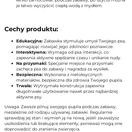
łatwo zamocować podczas zabawy; po użyciu można
je łatwo wyczyścić ciepłą wodą z mydłem.
Cechy produktu:
Edukacyjna:
Zabawka stymuluje umysł Twojego psa,
pomagając rozwijać jego zdolności poznawcze.
Interaktywna:
Wymaga od psa interakcji, co
zapewnia aktywne spędzanie czasu i unikanie nudy.
Na przysmaki:
Specjalne miejsce na przysmaki
zachęca psa do zabawy i nagradza za wysiłek.
Bezpieczna:
Wykonana z nietoksycznych
materiałów, bezpieczna dla zdrowia Twojego pupila.
Trwała:
Wytrzymała konstrukcja zapewnia
długotrwałe użytkowanie nawet przez najbardziej
aktywne psy.
Uwaga: Zawsze pilnuj swojego pupila podczas zabawy,
niezależnie od rodzaju używanej zabawki. Regularnie
sprawdzaj jej stan i wymień ją na nową, jeżeli zauważysz
uszkodzenia lub brakujące elementy, ponieważ mogą one
doprowadzić do zranienia zwierzęcia.