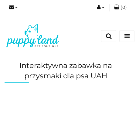
(
0
)
Zaloguj się
Zarejestruj się
Dodaj zgłoszenie
Zgody cookies
Interaktywna zabawka na
przysmaki dla psa UAH