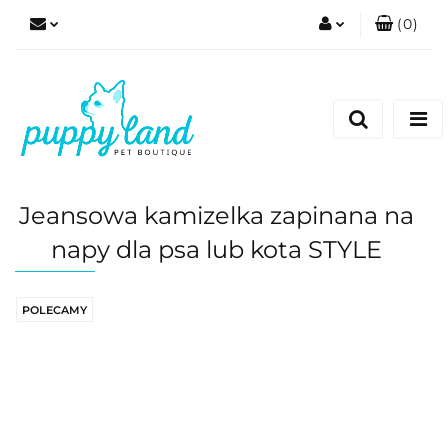
(
0
)
Zaloguj się
Zarejestruj się
Dodaj zgłoszenie
Zgody cookies
Jeansowa kamizelka zapinana na
napy dla psa lub kota STYLE
POLECAMY