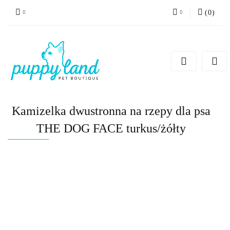
(
0
)
Zaloguj się
Zarejestruj się
Dodaj zgłoszenie
Zgody cookies
Kamizelka dwustronna na rzepy dla psa
THE DOG FACE turkus/żółty