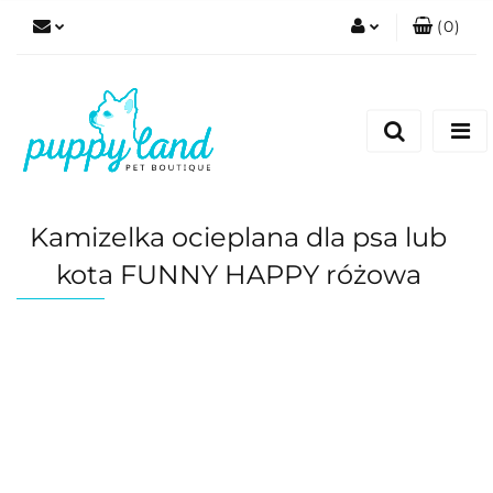
(
0
)
Zaloguj się
Zarejestruj się
Dodaj zgłoszenie
Zgody cookies
Kamizelka ocieplana dla psa lub
kota FUNNY HAPPY różowa