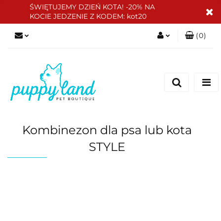
ŚWIĘTUJEMY DZIEŃ KOTA! -20% NA
KOCIE JEDZENIE Z KODEM: kot20
(
0
)
Zaloguj się
Zarejestruj się
Dodaj zgłoszenie
Zgody cookies
Kombinezon dla psa lub kota
STYLE