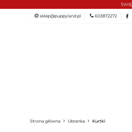
ŚWIĘ
PROMOCJE/OUTLE
sklep@puppyland.pl
603872272
OKAZJE
PROMOCJE/OUTLET 🏷️
L
Strona główna
Ubranka
Kurtki