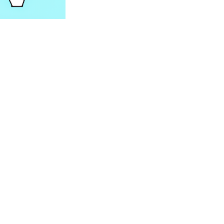
Kamizelka
Kamizelka
dwustronna na
dwustronna na rzepy
rzepy dla psa THE
y
130.00
dla psa THE DOG