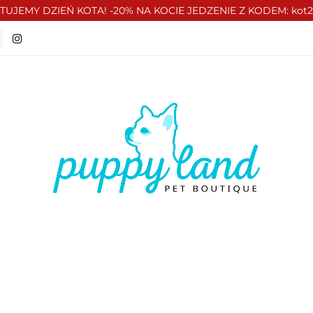
TUJEMY DZIEŃ KOTA! -20% NA KOCIE JEDZENIE Z KODEM: kot
T 🏷️
LATO ☀️🏖️
PIES
KOT
CZŁOWIE
ATO ☀️🏖️
PIES
KOT
CZŁOWIEK
VOUCH