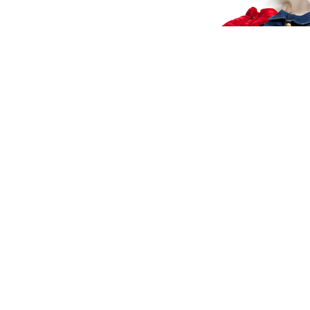
Dwustronna
kurtka
Gruba zimowa
puchowa dla
kamizelka dla
150.00
Kamizelka dl
psa PUFFY
psa średnie rasy
(duże rasy) 
150.00
WINTER
DOG FACE cz
120.00
niebieska