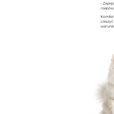
- Zapię
rzepów
Kombine
cieszyć
warunk