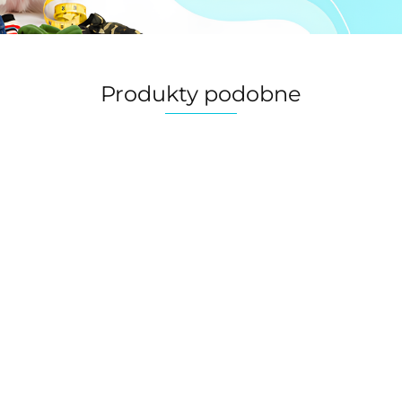
Produkty podobne
Kamizelka
dla psa
TRIXIE
110.00
Arlay
Kamizelka dla psa
a psa
(duże rasy) THE
THE
DOG FACE czarno-
Kamizelka
arno-
120.00
różowa
dwustronna na rzep