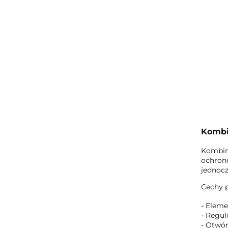
Kombi
Kombine
ochronę
jednocz
Cechy 
- Eleme
- Regul
- Otwór