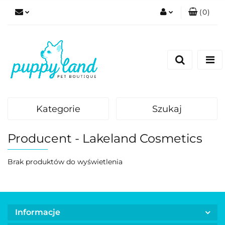
(
0
)
Zaloguj się
Zarejestruj się
Dodaj zgłoszenie
Zgody cookies
Kategorie
Szukaj
Producent - Lakeland Cosmetics
Brak produktów do wyświetlenia
Informacje