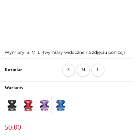
Wymiary: S, M, L -(wymiary widoczne na zdjęciu poniżej)
Rozmiar
S
M
L
Warianty
50.00