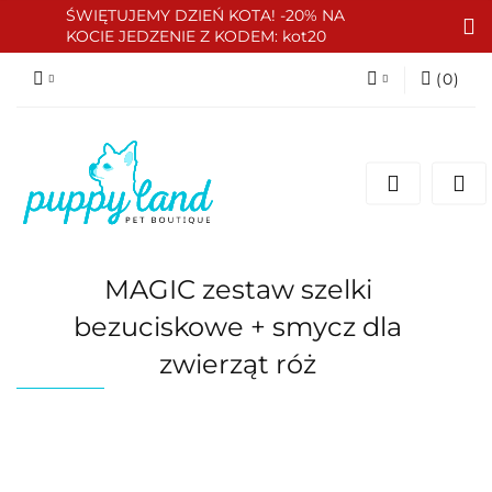
ŚWIĘTUJEMY DZIEŃ KOTA! -20% NA
KOCIE JEDZENIE Z KODEM: kot20
(
0
)
Zaloguj się
Zarejestruj się
Dodaj zgłoszenie
Zgody cookies
MAGIC zestaw szelki
bezuciskowe + smycz dla
zwierząt róż