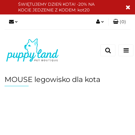
ŚWIĘTUJEMY DZIEŃ KOTA! -20% NA
KOCIE JEDZENIE Z KODEM: kot20
(
0
)
Zaloguj się
Zarejestruj się
Dodaj zgłoszenie
Zgody cookies
MOUSE legowisko dla kota