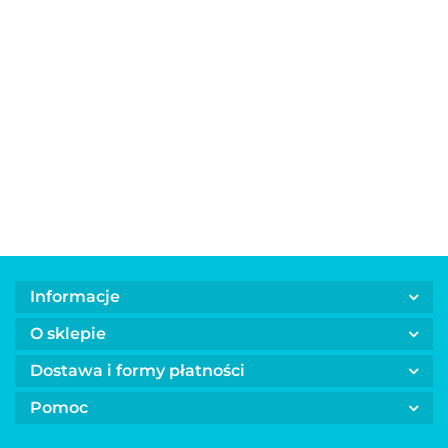
Majtki na
szelkach
Majtki dla
Majtki dla
dla suczki
Majtki dla
45.00
psów
psów
RAINBO
psów
wielokrotnego
wielokrotnego
niebieska
wielokrotnego
50.00
50.00
50.00
użytku
użytku
użytku
FRUITS
PANDA
WATERMELON
Informacje
O sklepie
Dostawa i formy płatności
Pomoc