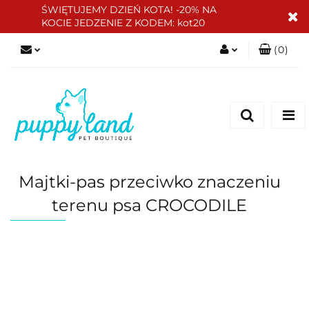
ŚWIĘTUJEMY DZIEŃ KOTA! -20% NA
KOCIE JEDZENIE Z KODEM: kot20
(
0
)
Zaloguj się
Zarejestruj się
Dodaj zgłoszenie
Zgody cookies
Majtki-pas przeciwko znaczeniu
terenu psa CROCODILE