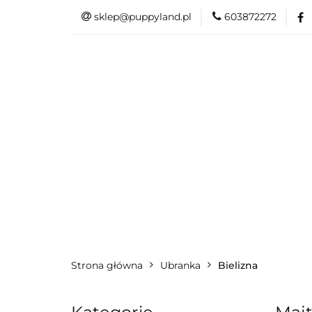
sklep@puppyland.pl
603872272
PROMOCJE/OUTLE
OKAZJE
PROMOCJE/OUTLET 🏷️
L
Strona główna
Ubranka
Bielizna