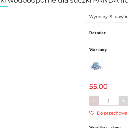
ki wodoodporne dla suczki PANDA fi
Wymiary: S- obwód
Rozmiar
Warianty
55.00
Do przechowal
Wysyłka w ciągu