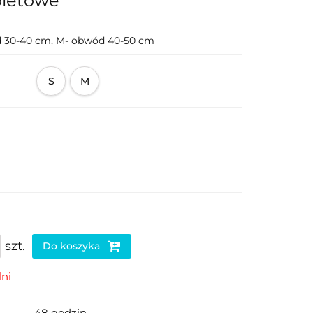
oletowe
 30-40 cm, M- obwód 40-50 cm
S
M
szt.
Do koszyka
ni
48 godzin