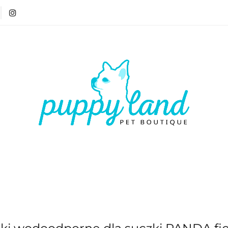
T 🏷️
LATO ☀️🏖️
PIES
KOT
CZŁOWIE
ATO ☀️🏖️
PIES
KOT
CZŁOWIEK
VOUCH