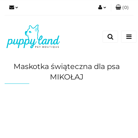
(
0
)
Zaloguj się
Zarejestruj się
Dodaj zgłoszenie
Zgody cookies
Maskotka świąteczna dla psa
MIKOŁAJ