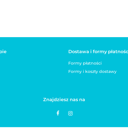
Max&
Max&Molly
nieb
Mykonos czarna
pie
Dostawa i formy płatnośc
Formy płatności
Formy i koszty dostawy
Znajdziesz nas na