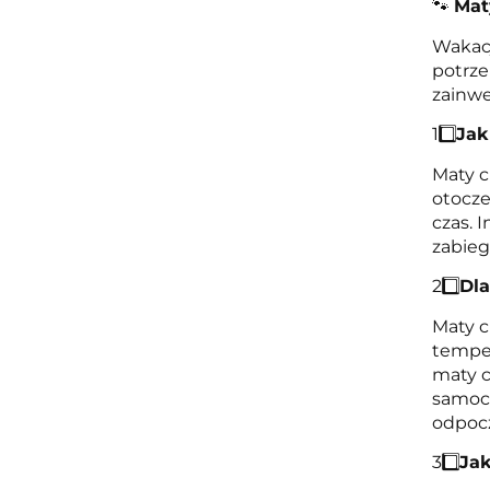
Mat
🐾
Wakacj
potrze
zainwe
1️
Jak
Maty c
otocze
czas. 
zabieg
2️
Dla
Maty c
temper
maty c
samoch
odpoc
3️
Jak