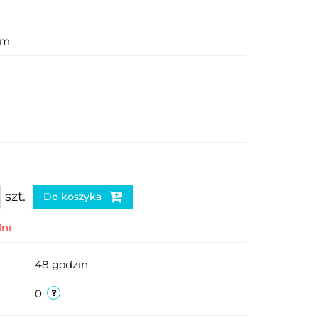
cm
szt.
Do koszyka
ni
48 godzin
0