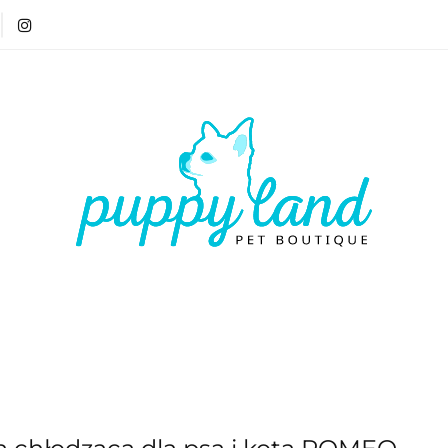
T 🏷️
LATO ☀️🏖️
PIES
KOT
CZŁOWIE
ATO ☀️🏖️
PIES
KOT
CZŁOWIEK
VOUCH