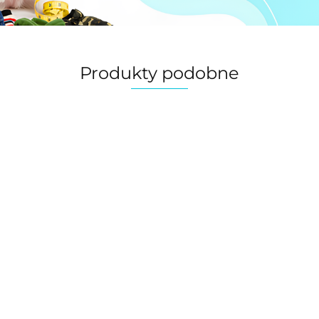
Produkty podobne
Automatyczna
smycz taśma
omatyczna
FLEXI NEON
Band
Bandana, apaszka
60.00
cz linka dla
niebieska
dla p
dla psa,
 FLEXI NEW
dwus
00
dwustronna
40.00
40.00
SSIC różowa