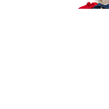
Aut
Automatyczna
Automatyczna
smy
smycz linka dla psa
smycz linka dla psa
psa
FLEXI NEW
FLEXI NEW
45.
45.00
45.00
CLA