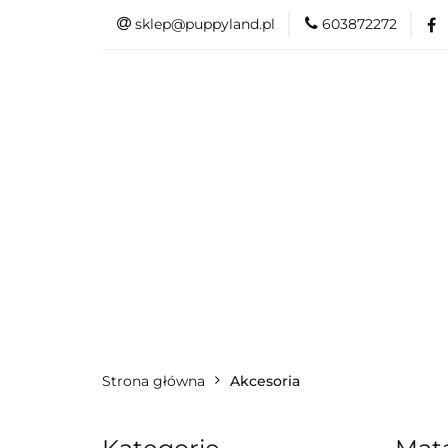
sklep@puppyland.pl
603872272
PROMOCJE/OUTLE
OKAZJE
PROMOCJE/OUTLET 🏷️
L
Strona główna
Akcesoria