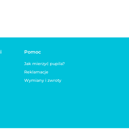
Molly Retro
ieska
i
Pomoc
Jak mierzyć pupila?
Reklamacje
Wymiany i zwroty