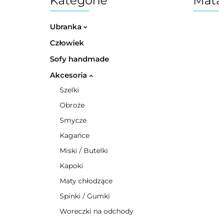
Kategorie
Mata
Ubranka
Człowiek
Sofy handmade
Akcesoria
Szelki
Obroże
Smycze
Kagańce
Miski / Butelki
Kapoki
Maty chłodzące
Spinki / Gumki
Woreczki na odchody