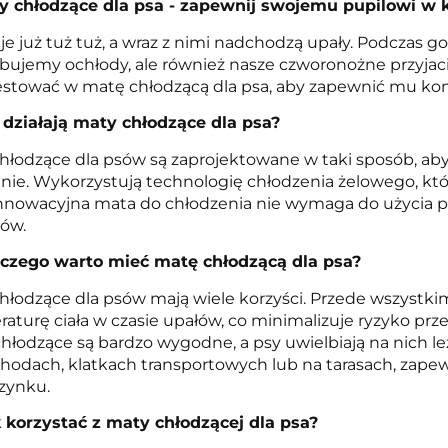
y chłodzące dla psa - zapewnij swojemu pupilowi w
e już tuż tuż, a wraz z nimi nadchodzą upały. Podczas gor
bujemy ochłody, ale również nasze czworonożne przyjaciół
stować w matę chłodzącą dla psa, aby zapewnić mu kom
 działają maty chłodzące dla psa?
hłodzące dla psów są zaprojektowane w taki sposób, ab
nie. Wykorzystują technologię chłodzenia żelowego, któ
Innowacyjna mata do chłodzenia nie wymaga do użycia po
ów.
czego warto mieć matę chłodzącą dla psa?
hłodzące dla psów mają wiele korzyści. Przede wszys
aturę ciała w czasie upałów, co minimalizuje ryzyko prz
hłodzące są bardzo wygodne, a psy uwielbiają na nich 
odach, klatkach transportowych lub na tarasach, zape
zynku.
 korzystać z maty chłodzącej dla psa?