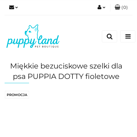
(
0
)
Zaloguj się
Zarejestruj się
Dodaj zgłoszenie
Zgody cookies
Miękkie bezuciskowe szelki dla
psa PUPPIA DOTTY fioletowe
PROMOCJA