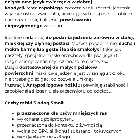
dziąsła oraz język zwierzęcia w dobrej
kondycji.
Mata
zapobiega
pozostawaniu resztek jedzenia
w jamie ustnej zwierzaka, niwelując w ten sposób problem
namnażania się bakterii i
powstawaniu
nieprzyjemnego
zapachu.
Idealnie nadaje się
do podania jedzenia zarówno w stałej,
miękkiej czy płynnej postaci
. Możesz podać na niej
suchą i
mokrą karmę lub gęste i lepkie smakołyki
, takie jak
pasztety, specjalne masło orzechowe dla psa, jogurt,
rozgnieciony banan czy rozmoczone ciasteczka.
Dzięki
dostosowanej do małych psiaków
powierzchni
miski, całe jedzenie jest w zasięgu wzroku i
nie trzeba go ścigać, co pozwala uniknąć
frustracji.
Antypoślizgowe nóżki
zapewniają stabilność i
zapobiegają ślizganiu się przedmiotu po podłożu.
Cechy miski Slodog Small:
przeznaczona dla psów mniejszych ras
wykonana z polipropylenu
przeznaczona do kontaktu z żywnością
wolna od BPA, silikonu i substancji toksycznych
nadaje się do recyklingu