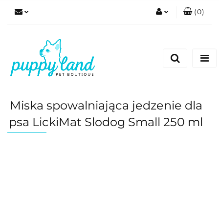
(
0
)
Zaloguj się
Zarejestruj się
Dodaj zgłoszenie
Zgody cookies
Miska spowalniająca jedzenie dla
psa LickiMat Slodog Small 250 ml