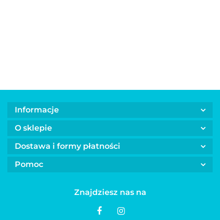
smycz linka
smycz linka
smycz linka
smycz ta
dla psa FLEXI
dla psa FLEXI
dla psa FLEXI
FLEXI NE
45.00
45.00
45.00
60.00
NEW CLASSIC
NEW CLASSIC
NEW CLASSIC
niebieska
czerwona
niebieska
różowa
Informacje
O sklepie
Dostawa i formy płatności
Pomoc
Znajdziesz nas na