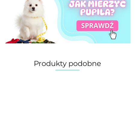
Produkty podobne
Automatyczna
Automatyczna
Automatyczna
Automaty