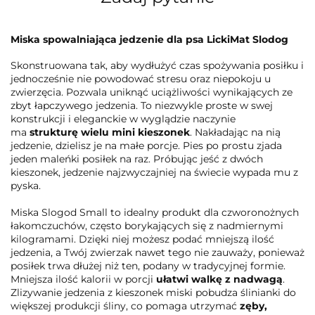
Miska spowalniająca jedzenie dla psa LickiMat Slodog
Skonstruowana tak, aby wydłużyć czas spożywania posiłku i
jednocześnie nie powodować stresu oraz niepokoju u
zwierzęcia. Pozwala uniknąć uciążliwości wynikających ze
zbyt łapczywego jedzenia. To niezwykle proste w swej
konstrukcji i eleganckie w wyglądzie naczynie
ma
strukturę wielu mini kieszonek
. Nakładając na nią
jedzenie, dzielisz je na małe porcje. Pies po prostu zjada
jeden maleńki posiłek na raz. Próbując jeść z dwóch
kieszonek, jedzenie najzwyczajniej na świecie wypada mu z
pyska.
Miska Slogod Small to idealny produkt dla czworonożnych
łakomczuchów, często borykających się z nadmiernymi
kilogramami. Dzięki niej możesz podać mniejszą ilość
jedzenia, a Twój zwierzak nawet tego nie zauważy, ponieważ
posiłek trwa dłużej niż ten, podany w tradycyjnej formie.
Mniejsza ilość kalorii w porcji
ułatwi walkę z nadwagą
.
Zlizywanie jedzenia z kieszonek miski pobudza ślinianki do
większej produkcji śliny, co pomaga utrzymać
zęby,