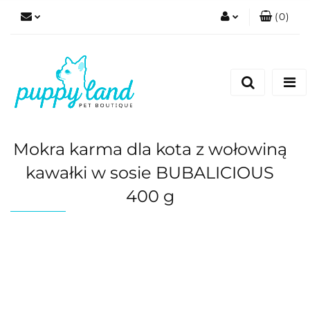
(
0
)
Zaloguj się
Zarejestruj się
Dodaj zgłoszenie
Zgody cookies
Mokra karma dla kota z wołowiną
kawałki w sosie BUBALICIOUS
400 g