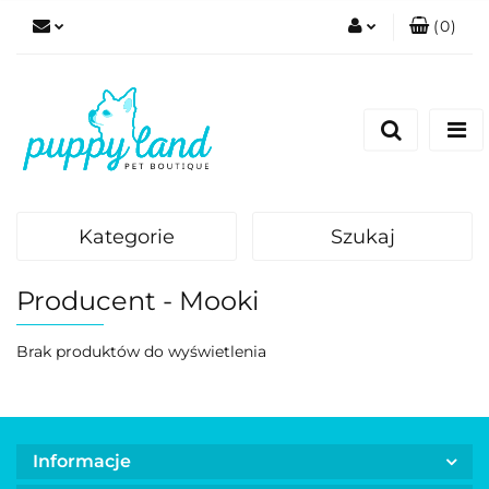
(
0
)
Zaloguj się
Zarejestruj się
Dodaj zgłoszenie
Zgody cookies
Kategorie
Szukaj
Producent - Mooki
Brak produktów do wyświetlenia
Informacje